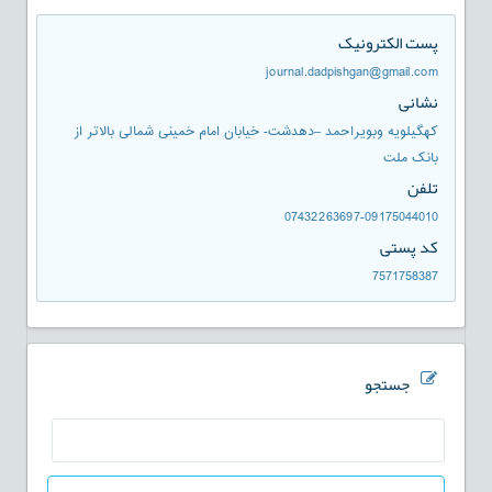
پست الکترونیک
journal.dadpishgan@gmail.com
نشانی
کهگیلویه وبویراحمد –دهدشت- خیابان امام خمینی شمالی بالاتر از
بانک ملت
تلفن
07432263697-09175044010
کد پستی
7571758387
جستجو