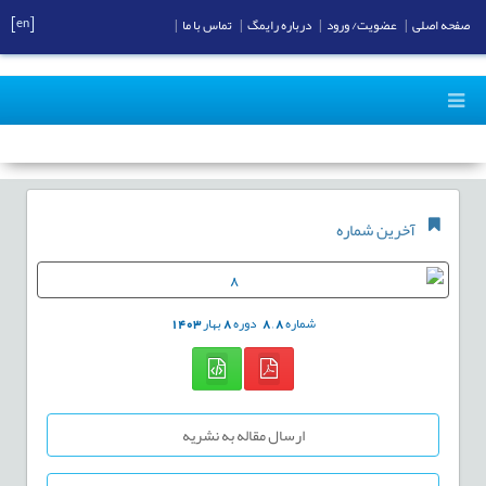
[en]
صفحه اصلی
|
عضویت/ ورود
|
درباره رایمگ
|
تماس با ما
|
آخرین شماره
شماره
8
,
8
دوره
8
بهار
1403
ارسال مقاله به نشریه