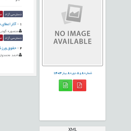
دسترسی آزاد
مق
1
-
آثار اعطای 
منصوره گودر
دسترسی آزاد
مق
2
-
حقوق ورزشی
احمد محمدول
شماره
8
و
8
دوره
8
بهار
1403
XML