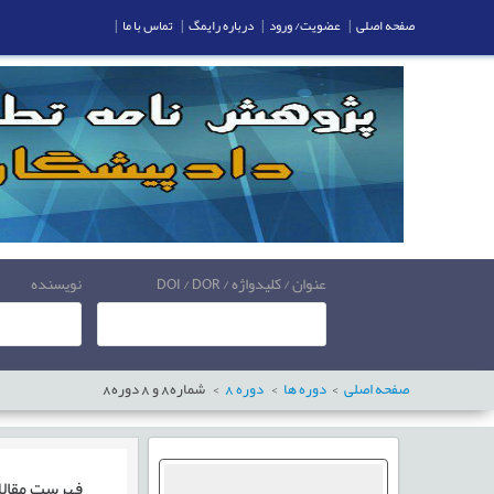
صفحه اصلی
|
عضویت/ ورود
|
درباره رایمگ
|
تماس با ما
|
عنوان / کلیدواژه / DOI / DOR
نویسنده
صفحه اصلی
دوره ها
دوره
8
شماره
8
و
8
دوره
8
فهرست مقال