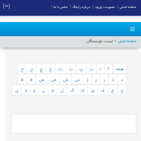
[en]
صفحه اصلی
|
عضویت/ ورود
|
درباره رایمگ
|
تماس با ما
|
صفحه اصلی
لیست نویسندگان
همه
آ
ا
ب
پ
ت
ث
ج
چ
ح
خ
د
ذ
ر
ز
ژ
س
ش
ص
ض
ط
ظ
ع
غ
ف
ق
ک
گ
ل
م
ن
و
ه
ی