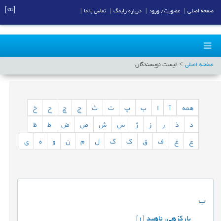
[en]
صفحه اصلی
|
عضویت/ ورود
|
درباره رایمگ
|
تماس با ما
|
صفحه اصلی
لیست نویسندگان
همه
آ
ا
ب
پ
ت
ث
ج
چ
ح
خ
د
ذ
ر
ز
ژ
س
ش
ص
ض
ط
ظ
ع
غ
ف
ق
ک
گ
ل
م
ن
و
ه
ی
ب
بارکزهی. ناهید
[1]