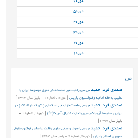
دوره
6
دوره
5
دوره
4
دوره
3
دوره
2
دوره
1
ص
صمدی فرد. حمید
بررسی رقابت غیر منصفانه در حقوق موضوعه ایران با
تطبیق به فقه امامیه وکنوانسیون پاریس
[
دوره
1,
شماره
1
-
پاییز
سال
1397]
صمدی فرد. حمید
بررسی ماهیت بازاریابی شبکه ای ( نتورک مارکتینگ ) در
ایران و مقایسه آن با کمیسیون تجارت فدرال آمریکا(ftc)
[
دوره
1,
شماره
1
-
پاییز
سال
1397]
صمدی فرد. حمید
بررسی اصول و مبانی حقوق رقابت براساس قوانین حقوقی
جمهوری اسلامی ایران
[
دوره
2,
شماره
2
-
پاییز
سال
1397]