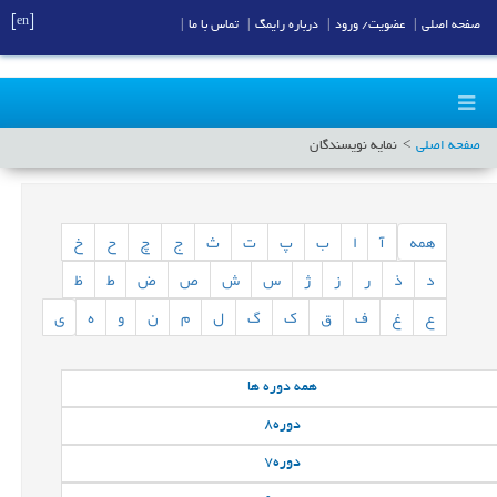
[en]
صفحه اصلی
|
عضویت/ ورود
|
درباره رایمگ
|
تماس با ما
|
صفحه اصلی
نمایه نویسندگان
همه
آ
ا
ب
پ
ت
ث
ج
چ
ح
خ
د
ذ
ر
ز
ژ
س
ش
ص
ض
ط
ظ
ع
غ
ف
ق
ک
گ
ل
م
ن
و
ه
ی
همه
دوره ها
دوره
8
دوره
7